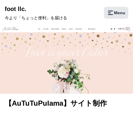
foot llc.
Menu
今より「ちょっと便利」を届ける
ホーム
会社概要
サービス
ホームページ制作
グラフィックデザイン
チャットボット
制作実績
【AuTuTuPulama】サイト制作
ホームページ制作
グラフィックデザイン
ブログ